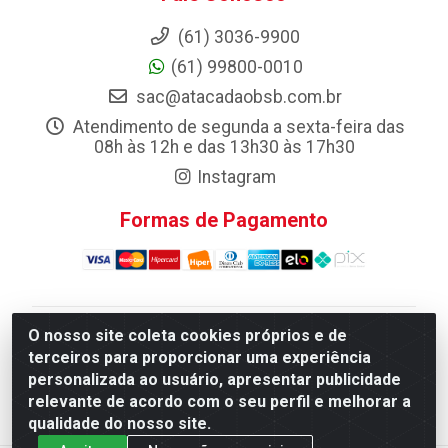
(61) 3036-9900
(61) 99800-0010
sac@atacadaobsb.com.br
Atendimento de segunda a sexta-feira das
08h às 12h e das 13h30 às 17h30
Instagram
Formas de Pagamento
O nosso site coleta cookies próprios e de
Atacadao da Limpeza F. Pereira Queiroz Comercio e
terceiros para proporcionar uma experiência
Distribuicao LTDA - Quadra Qi 10 Lotes 39 e, 41 - Setor
personalizada ao usuário, apresentar publicidade
Industrial (Taguatinga), Brasília/DF - CEP 72.135-100 -
relevante de acordo com o seu perfil e melhorar a
CNPJ 13.184.675/0001-80
qualidade do nosso site.