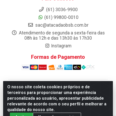
(61) 3036-9900
(61) 99800-0010
sac@atacadaobsb.com.br
Atendimento de segunda a sexta-feira das
08h às 12h e das 13h30 às 17h30
Instagram
Formas de Pagamento
O nosso site coleta cookies próprios e de
Atacadao da Limpeza F. Pereira Queiroz Comercio e
terceiros para proporcionar uma experiência
Distribuicao LTDA - Quadra Qi 10 Lotes 39 e, 41 - Setor
personalizada ao usuário, apresentar publicidade
Industrial (Taguatinga), Brasília/DF - CEP 72.135-100 -
relevante de acordo com o seu perfil e melhorar a
CNPJ 13.184.675/0001-80
qualidade do nosso site.