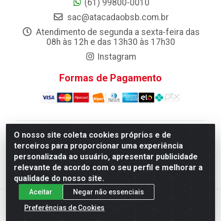
(61) 99800-0010
sac@atacadaobsb.com.br
Atendimento de segunda a sexta-feira das
08h às 12h e das 13h30 às 17h30
Instagram
Formas de Pagamento
O nosso site coleta cookies próprios e de
Atacadao da Limpeza F. Pereira Queiroz Comercio e
terceiros para proporcionar uma experiência
Distribuicao LTDA - Quadra Qi 10 Lotes 39 e, 41 - Setor
personalizada ao usuário, apresentar publicidade
Industrial (Taguatinga), Brasília/DF - CEP 72.135-100 -
relevante de acordo com o seu perfil e melhorar a
CNPJ 13.184.675/0001-80
qualidade do nosso site.
Aceitar
Negar não essenciais
Preferências de Cookies