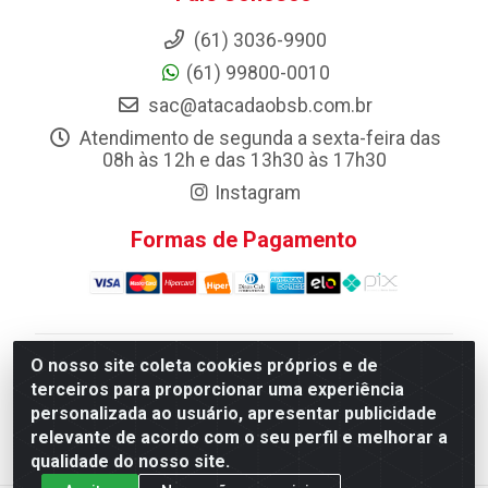
(61) 3036-9900
(61) 99800-0010
sac@atacadaobsb.com.br
Atendimento de segunda a sexta-feira das
08h às 12h e das 13h30 às 17h30
Instagram
Formas de Pagamento
O nosso site coleta cookies próprios e de
Atacadao da Limpeza F. Pereira Queiroz Comercio e
terceiros para proporcionar uma experiência
Distribuicao LTDA - Quadra Qi 10 Lotes 39 e, 41 - Setor
personalizada ao usuário, apresentar publicidade
Industrial (Taguatinga), Brasília/DF - CEP 72.135-100 -
relevante de acordo com o seu perfil e melhorar a
CNPJ 13.184.675/0001-80
qualidade do nosso site.