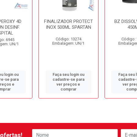
PEROXY 4D
FINALIZADOR PROTECT
BZ DISSOL
N DESINF.
INOX 500ML SPARTAN
450
SPITAL
Código: 13274
Código:
go: 6945
Embalagem: UN/1
Embalage
gem: UN/1
u login ou
Faça seu login ou
Faça seu 
re-se para
cadastre-se para
cadastre-
preços e
ver preços e
ver pre
mprar
comprar
comp
ofertas!