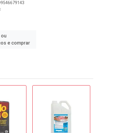
509546679143
8
 ou
ços e comprar