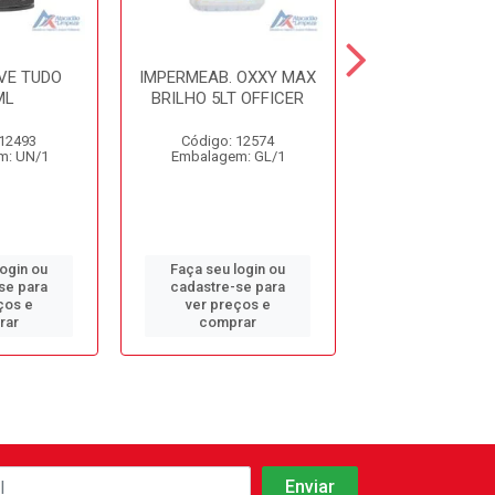
VE TUDO
IMPERMEAB. OXXY MAX
IMPERMEABIL
ML
BRILHO 5LT OFFICER
CLARIM 5
 12493
Código: 12574
Código: 19
m: UN/1
Embalagem: GL/1
Embalagem: 
login ou
Faça seu login ou
Faça seu log
se para
cadastre-se para
cadastre-se 
ços e
ver preços e
ver preços
rar
comprar
comprar