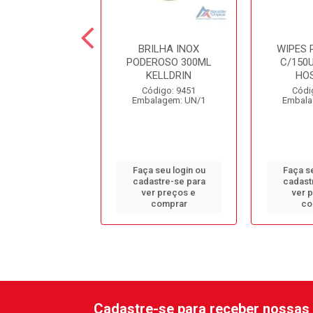
MEABILIZANTE
BRILHA INOX
WIPES 
LARIM 5LT
PODEROSO 300ML
C/150U
KELLDRIN
HO
ódigo: 1958
Código: 9451
Códi
alagem: GL/1
Embalagem: UN/1
Embala
 seu login ou
Faça seu login ou
Faça se
astre-se para
cadastre-se para
cadast
er preços e
ver preços e
ver 
comprar
comprar
co
Cadastre-se para receber nossas 