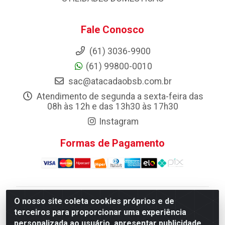
Fale Conosco
(61) 3036-9900
(61) 99800-0010
sac@atacadaobsb.com.br
Atendimento de segunda a sexta-feira das
08h às 12h e das 13h30 às 17h30
Instagram
Formas de Pagamento
O nosso site coleta cookies próprios e de
Atacadao da Limpeza F. Pereira Queiroz Comercio e
terceiros para proporcionar uma experiência
Distribuicao LTDA - Quadra Qi 10 Lotes 39 e, 41 - Setor
personalizada ao usuário, apresentar publicidade
Industrial (Taguatinga), Brasília/DF - CEP 72.135-100 -