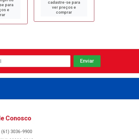
cadastre-se para
cadastre-se 
se para
ver preços e
ver preços
ços e
comprar
comprar
rar
le Conosco
(61) 3036-9900