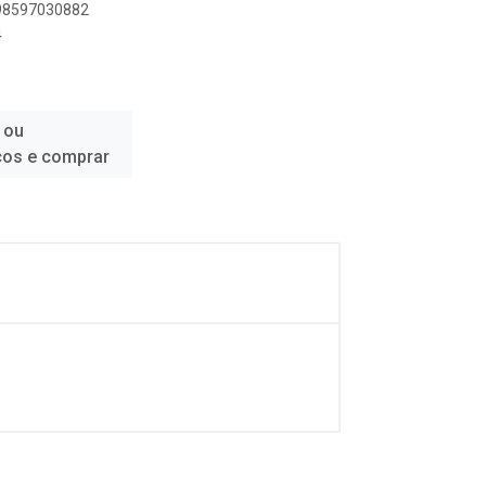
898597030882
4
 ou
ços e comprar