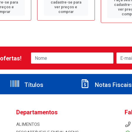
re-se para
cadastre-se para
cadastre-
preços e
ver preços e
ver pre
mprar
comprar
comp
ofertas!
Títulos
Notas Fiscais
Departamentos
Fa
ALIMENTOS