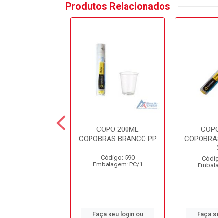
Produtos Relacionados
OPO 200ML
COPO 200ML
COP
DEGRADAVEL
COPOBRAS BRANCO PP
COPOBRAS
BRAS CFB200
Código: 590
ódigo: 4573
Códig
Embalagem: PC/1
alagem: PC/1
Embala
 seu login ou
Faça seu login ou
Faça se