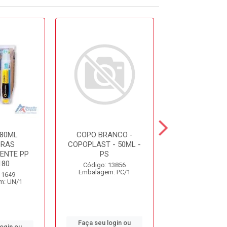
80ML
COPO BRANCO -
COPO 200
BRAS
COPOPLAST - 50ML -
BIODEGRAD
ENTE PP
PS
COPOBRAS C
180
Código: 13856
Código: 45
Embalagem: PC/1
Embalagem: 
 1649
m: UN/1
Faça seu login ou
Faça seu log
login ou