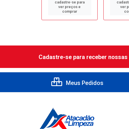
astre-se para
cadastre-se para
cadast
er preços e
ver preços e
ver 
comprar
comprar
co
Cadastre-se para receber nossas 
Meus Pedidos