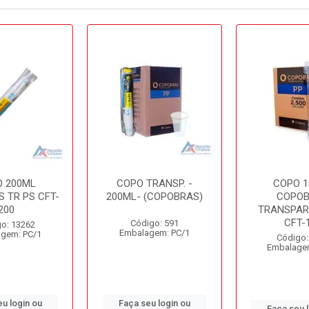
O 200ML
COPO TRANSP. -
COPO 1
 TR PS CFT-
200ML- (COPOBRAS)
COPO
200
TRANSPAR
CFT-
Código: 591
o: 13262
Embalagem: PC/1
gem: PC/1
Código:
Embalage
u login ou
Faça seu login ou
Faça seu 