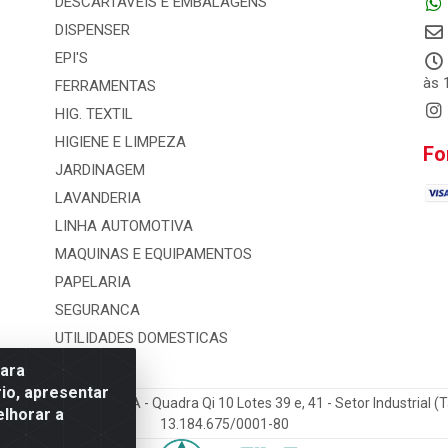
DESCARTÁVEIS E EMBALAGENS
DISPENSER
EPI'S
às 
FERRAMENTAS
HIG. TEXTIL
HIGIENE E LIMPEZA
Fo
JARDINAGEM
LAVANDERIA
LINHA AUTOMOTIVA
MAQUINAS E EQUIPAMENTOS
PAPELARIA
SEGURANCA
UTILIDADES DOMESTICAS
para
io, apresentar
 e Distribuicao LTDA - Quadra Qi 10 Lotes 39 e, 41 - Setor Industrial (
elhorar a
13.184.675/0001-80