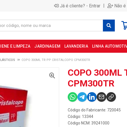
|
Já é cliente? - Entrar
Não é 
IENE E LIMPEZA
JARDINAGEM
LAVANDERIA
LINHA AUTOMOTI
LÁSTICOS
COPO 300ML TR PP CRISTALCOPO CPM300TR
COPO 300ML 
CPM300TR
Código do Fabricante: 720045
Código: 13344
Código NCM: 39241000