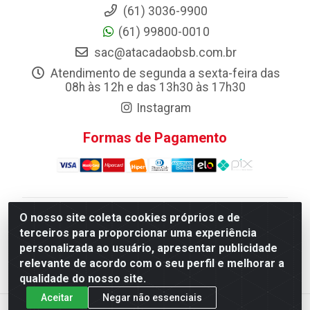
(61) 3036-9900
(61) 99800-0010
sac@atacadaobsb.com.br
Atendimento de segunda a sexta-feira das
08h às 12h e das 13h30 às 17h30
Instagram
Formas de Pagamento
O nosso site coleta cookies próprios e de
Atacadao da Limpeza F. Pereira Queiroz Comercio e
terceiros para proporcionar uma experiência
Distribuicao LTDA - Quadra Qi 10 Lotes 39 e, 41 - Setor
personalizada ao usuário, apresentar publicidade
Industrial (Taguatinga), Brasília/DF - CEP 72.135-100 -
relevante de acordo com o seu perfil e melhorar a
CNPJ 13.184.675/0001-80
qualidade do nosso site.
Aceitar
Negar não essenciais