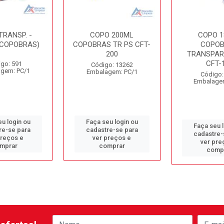
TRANSP. -
COPO 200ML
COPO 1
(COPOBRAS)
COPOBRAS TR PS CFT-
COPO
200
TRANSPAR
CFT-
go: 591
Código: 13262
gem: PC/1
Embalagem: PC/1
Código:
Embalage
u login ou
Faça seu login ou
Faça seu 
re-se para
cadastre-se para
cadastre-
preços e
ver preços e
ver pre
mprar
comprar
comp