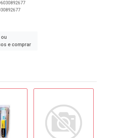
896030892677
6030892677
 ou
ços e comprar