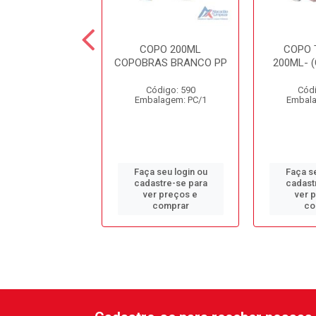
OPO 200ML
COPO 200ML
COPO 
DEGRADAVEL
COPOBRAS BRANCO PP
200ML- 
BRAS CFB200
Código: 590
Códi
ódigo: 4573
Embalagem: PC/1
Embala
alagem: PC/1
 seu login ou
Faça seu login ou
Faça se
astre-se para
cadastre-se para
cadast
er preços e
ver preços e
ver 
comprar
comprar
co