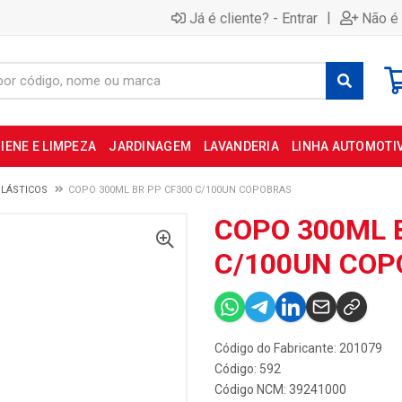
|
Já é cliente? - Entrar
Não é 
IENE E LIMPEZA
JARDINAGEM
LAVANDERIA
LINHA AUTOMOTI
LÁSTICOS
COPO 300ML BR PP CF300 C/100UN COPOBRAS
COPO 300ML 
C/100UN CO
Código do Fabricante: 201079
Código: 592
Código NCM: 39241000