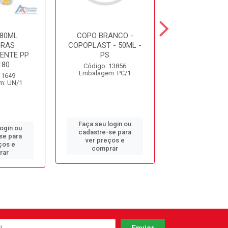
80ML
COPO BRANCO -
COPO 200
BRAS
COPOPLAST - 50ML -
BIODEGRAD
ENTE PP
PS
COPOBRAS C
180
Código: 13856
Código: 45
Embalagem: PC/1
Embalagem: 
 1649
m: UN/1
Faça seu login ou
Faça seu log
login ou
cadastre-se para
cadastre-se 
se para
ver preços e
ver preços
ços e
comprar
comprar
rar