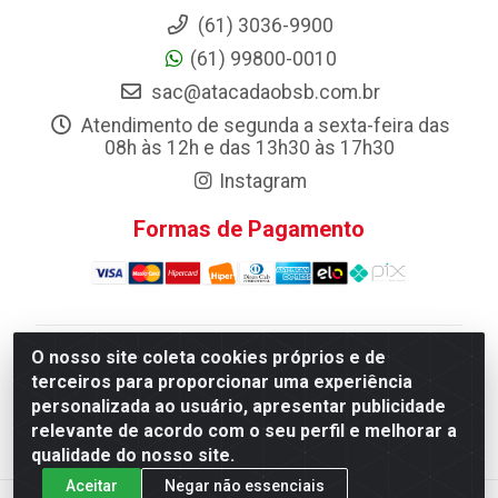
(61) 3036-9900
(61) 99800-0010
sac@atacadaobsb.com.br
Atendimento de segunda a sexta-feira das
08h às 12h e das 13h30 às 17h30
Instagram
Formas de Pagamento
O nosso site coleta cookies próprios e de
Atacadao da Limpeza F. Pereira Queiroz Comercio e
terceiros para proporcionar uma experiência
Distribuicao LTDA - Quadra Qi 10 Lotes 39 e, 41 - Setor
personalizada ao usuário, apresentar publicidade
Industrial (Taguatinga), Brasília/DF - CEP 72.135-100 -
relevante de acordo com o seu perfil e melhorar a
CNPJ 13.184.675/0001-80
qualidade do nosso site.
Aceitar
Negar não essenciais