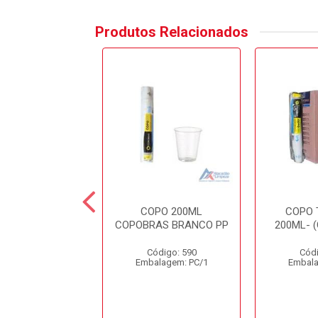
Produtos Relacionados
OPO 200ML
COPO 200ML
COPO 
DEGRADAVEL
COPOBRAS BRANCO PP
200ML- 
BRAS CFB200
Código: 590
Códi
ódigo: 4573
Embalagem: PC/1
Embala
alagem: PC/1