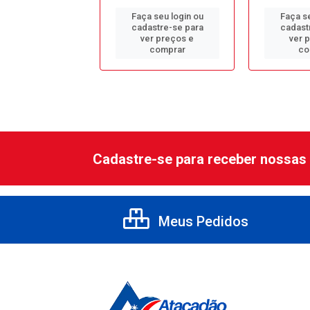
 seu login ou
Faça seu login ou
Faça se
astre-se para
cadastre-se para
cadast
er preços e
ver preços e
ver 
comprar
comprar
co
Cadastre-se para receber nossas 
Meus Pedidos