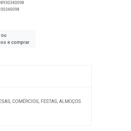
898930340098
8930340098
 ou
ços e comprar
RESAS, COMÉRCIOS, FESTAS, ALMOÇOS