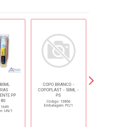
80ML
COPO BRANCO -
COPO 200
BRAS
COPOPLAST - 50ML -
BIODEGRAD
ENTE PP
PS
COPOBRAS C
180
Código: 13856
Código: 45
Embalagem: PC/1
Embalagem: 
 1649
m: UN/1