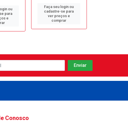
Faça seu login ou
Faça seu log
login ou
cadastre-se para
cadastre-se 
se para
ver preços e
ver preços
ços e
comprar
comprar
rar
le Conosco