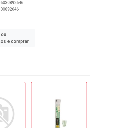
896030892646
6030892646
 ou
ços e comprar