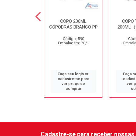
OPO 80ML
COPO 200ML
COPO 
LAST TRANSP
COPOBRAS BRANCO PP
200ML- 
digo: 12380
Código: 590
Códi
alagem: PC/1
Embalagem: PC/1
Embala
 seu login ou
Faça seu login ou
Faça se
astre-se para
cadastre-se para
cadast
er preços e
ver preços e
ver 
comprar
comprar
co
Cadastre-se para receber nossas 