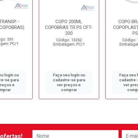
TRANSP. -
COPO 200ML
COPO BR
(COPOBRAS)
COPOBRAS TR PS CFT-
COPOPLAST 
200
P
go: 591
Código: 13262
Código:
gem: PC/1
Embalagem: PC/1
Embalage
u login ou
Faça seu login ou
Faça seu 
re-se para
cadastre-se para
cadastre-
preços e
ver preços e
ver pre
mprar
comprar
comp
ofertas!