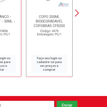
ANCO -
COPO 200ML
COPO 80
- 50ML -
BIODEGRADAVEL
COPOPLAST 
S
COPOBRAS CFB200
Código: 12
 13856
Código: 4573
Embalagem: 
m: PC/1
Embalagem: PC/1
login ou
Faça seu login ou
Faça seu log
se para
cadastre-se para
cadastre-se 
ços e
ver preços e
ver preços
rar
comprar
comprar