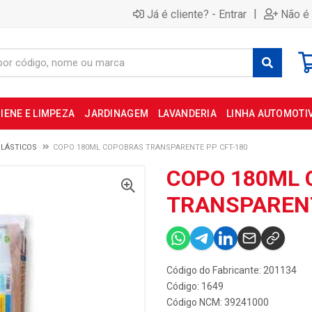
|
Já é cliente? - Entrar
Não é 
IENE E LIMPEZA
JARDINAGEM
LAVANDERIA
LINHA AUTOMOTI
LÁSTICOS
COPO 180ML COPOBRAS TRANSPARENTE PP CFT-180
COPO 180ML
TRANSPARENT
Código do Fabricante: 201134
Código: 1649
Código NCM: 39241000