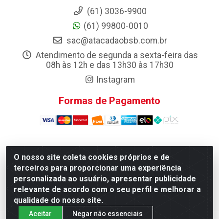
(61) 3036-9900
(61) 99800-0010
sac@atacadaobsb.com.br
Atendimento de segunda a sexta-feira das
08h às 12h e das 13h30 às 17h30
Instagram
Formas de Pagamento
O nosso site coleta cookies próprios e de
Atacadao da Limpeza F. Pereira Queiroz Comercio e
terceiros para proporcionar uma experiência
Distribuicao LTDA - Quadra Qi 10 Lotes 39 e, 41 - Setor
personalizada ao usuário, apresentar publicidade
Industrial (Taguatinga), Brasília/DF - CEP 72.135-100 -
relevante de acordo com o seu perfil e melhorar a
CNPJ 13.184.675/0001-80
qualidade do nosso site.
Aceitar
Negar não essenciais