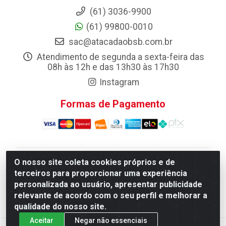
(61) 3036-9900
(61) 99800-0010
sac@atacadaobsb.com.br
Atendimento de segunda a sexta-feira das
08h às 12h e das 13h30 às 17h30
Instagram
Formas de Pagamento
O nosso site coleta cookies próprios e de
Atacadao da Limpeza F. Pereira Queiroz Comercio e
terceiros para proporcionar uma experiência
Distribuicao LTDA - Quadra Qi 10 Lotes 39 e, 41 - Setor
personalizada ao usuário, apresentar publicidade
Industrial (Taguatinga), Brasília/DF - CEP 72.135-100 -
relevante de acordo com o seu perfil e melhorar a
CNPJ 13.184.675/0001-80
qualidade do nosso site.
Aceitar
Negar não essenciais