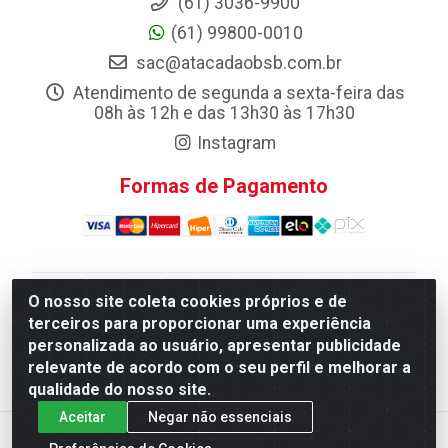
(61) 3036-9900
(61) 99800-0010
sac@atacadaobsb.com.br
Atendimento de segunda a sexta-feira das
08h às 12h e das 13h30 às 17h30
Instagram
Formas de Pagamento
O nosso site coleta cookies próprios e de
Atacadao da Limpeza F. Pereira Queiroz Comercio e
terceiros para proporcionar uma experiência
Distribuicao LTDA - Quadra Qi 10 Lotes 39 e, 41 - Setor
personalizada ao usuário, apresentar publicidade
Industrial (Taguatinga), Brasília/DF - CEP 72.135-100 -
relevante de acordo com o seu perfil e melhorar a
CNPJ 13.184.675/0001-80
qualidade do nosso site.
Aceitar
Negar não essenciais