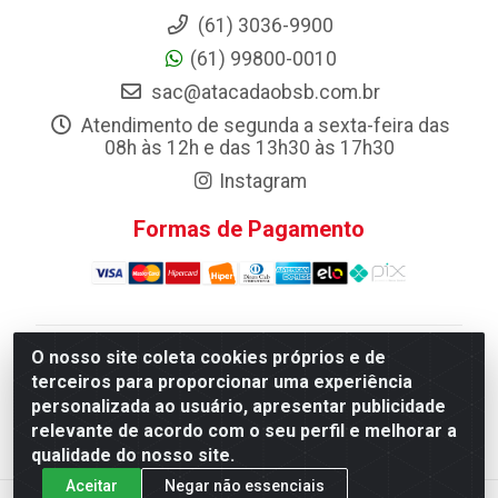
(61) 3036-9900
(61) 99800-0010
sac@atacadaobsb.com.br
Atendimento de segunda a sexta-feira das
08h às 12h e das 13h30 às 17h30
Instagram
Formas de Pagamento
O nosso site coleta cookies próprios e de
Atacadao da Limpeza F. Pereira Queiroz Comercio e
terceiros para proporcionar uma experiência
Distribuicao LTDA - Quadra Qi 10 Lotes 39 e, 41 - Setor
personalizada ao usuário, apresentar publicidade
Industrial (Taguatinga), Brasília/DF - CEP 72.135-100 -
relevante de acordo com o seu perfil e melhorar a
CNPJ 13.184.675/0001-80
qualidade do nosso site.
Aceitar
Negar não essenciais