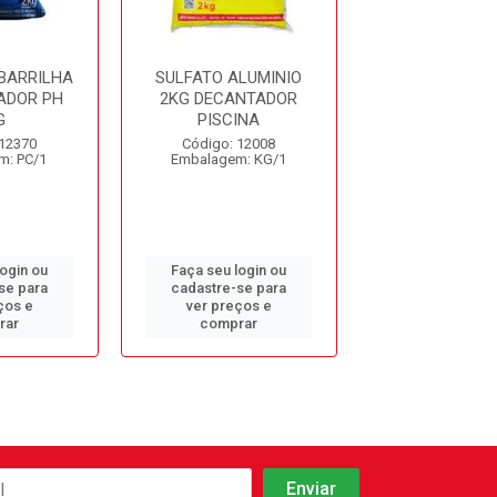
BARRILHA
SULFATO ALUMINIO
CLORO GRAN
ADOR PH
2KG DECANTADOR
10KG AQUA
G
PISCINA
START
 12370
Código: 12008
Código: 12
m: PC/1
Embalagem: KG/1
Embalagem: 
login ou
Faça seu login ou
Faça seu log
se para
cadastre-se para
cadastre-se 
ços e
ver preços e
ver preços
rar
comprar
comprar