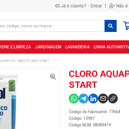
|
Já é cliente? - Entrar
Não é 
IENE E LIMPEZA
JARDINAGEM
LAVANDERIA
LINHA AUTOMOTI
AQUAPOOL TABLETE 200G START
CLORO AQUAP
START
Código do Fabricante: 77664
Código: 13987
Código NCM: 38089419