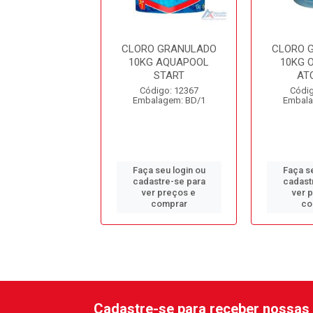
ATO ALUMINIO
CLORO GRANULADO
CLORO 
DECANTADOR
10KG AQUAPOOL
10KG 
PISCINA
START
AT
digo: 12008
Código: 12367
Códig
alagem: KG/1
Embalagem: BD/1
Embala
 seu login ou
Faça seu login ou
Faça se
astre-se para
cadastre-se para
cadast
er preços e
ver preços e
ver 
comprar
comprar
co
Cadastre-se para receber nossas 