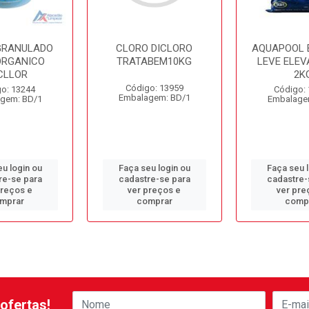
GRANULADO
CLORO DICLORO
AQUAPOOL 
ORGANICO
TRATABEM10KG
LEVE ELEV
CLLOR
2K
Código: 13959
o: 13244
Código:
Embalagem: BD/1
gem: BD/1
Embalage
u login ou
Faça seu login ou
Faça seu 
re-se para
cadastre-se para
cadastre-
preços e
ver preços e
ver pre
mprar
comprar
comp
ofertas!