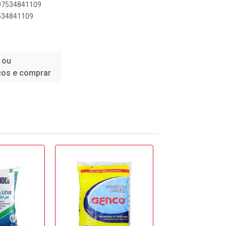
897534841109
7534841109
 ou
ços e comprar