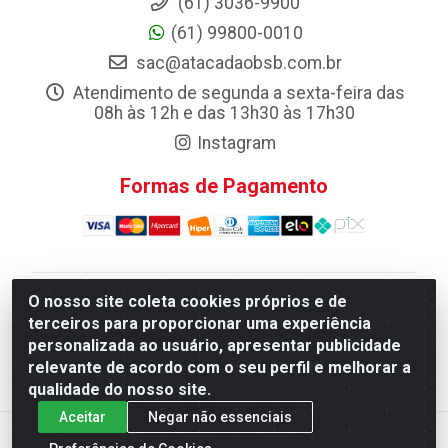
(61) 3036-9900
(61) 99800-0010
sac@atacadaobsb.com.br
Atendimento de segunda a sexta-feira das
08h às 12h e das 13h30 às 17h30
Instagram
Formas de Pagamento
O nosso site coleta cookies próprios e de
Atacadao da Limpeza F. Pereira Queiroz Comercio e
terceiros para proporcionar uma experiência
Distribuicao LTDA - Quadra Qi 10 Lotes 39 e, 41 - Setor
personalizada ao usuário, apresentar publicidade
Industrial (Taguatinga), Brasília/DF - CEP 72.135-100 -
relevante de acordo com o seu perfil e melhorar a
CNPJ 13.184.675/0001-80
qualidade do nosso site.
Aceitar
Negar não essenciais