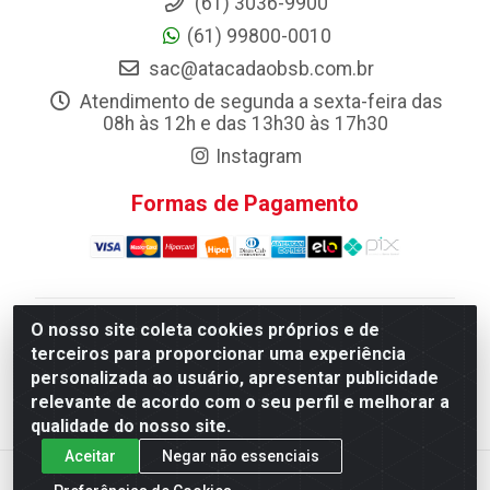
(61) 3036-9900
(61) 99800-0010
sac@atacadaobsb.com.br
Atendimento de segunda a sexta-feira das
08h às 12h e das 13h30 às 17h30
Instagram
Formas de Pagamento
O nosso site coleta cookies próprios e de
Atacadao da Limpeza F. Pereira Queiroz Comercio e
terceiros para proporcionar uma experiência
Distribuicao LTDA - Quadra Qi 10 Lotes 39 e, 41 - Setor
personalizada ao usuário, apresentar publicidade
Industrial (Taguatinga), Brasília/DF - CEP 72.135-100 -
relevante de acordo com o seu perfil e melhorar a
CNPJ 13.184.675/0001-80
qualidade do nosso site.
Aceitar
Negar não essenciais