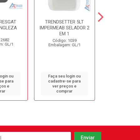
 RESGAT
TRENDSETTER 5LT
CERA 5LT SP
INGLEZA
IMPERMEAB SELADOR 2
HIGH SPEED S
EM 1
 2682
Código: 20
Código: 1039
m: GL/1
Embalagem: 
Embalagem: GL/1
login ou
Faça seu login ou
Faça seu log
se para
cadastre-se para
cadastre-se 
ços e
ver preços e
ver preços
rar
comprar
comprar