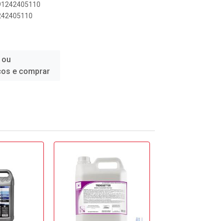
891242405110
1242405110
 ou
ços e comprar