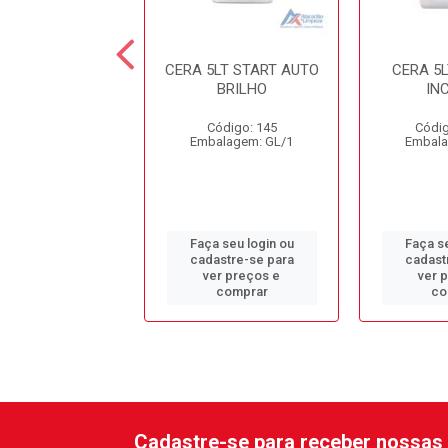
 5LT SPARTAN
CERA 5LT START AUTO
CERA 5
PEED SHEEN 17
BRILHO
IN
ódigo: 2081
Código: 145
Códig
alagem: GL/1
Embalagem: GL/1
Embala
 seu login ou
Faça seu login ou
Faça se
astre-se para
cadastre-se para
cadast
er preços e
ver preços e
ver 
comprar
comprar
co
Cadastre-se para receber nossas 