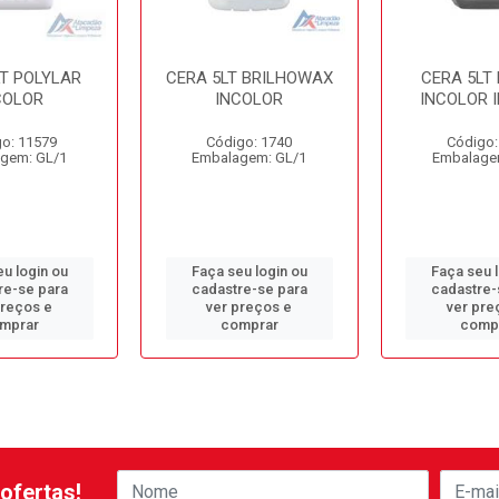
LT POLYLAR
CERA 5LT BRILHOWAX
CERA 5LT
COLOR
INCOLOR
INCOLOR 
o: 11579
Código: 1740
Código:
gem: GL/1
Embalagem: GL/1
Embalage
u login ou
Faça seu login ou
Faça seu 
re-se para
cadastre-se para
cadastre-
preços e
ver preços e
ver pre
mprar
comprar
comp
ofertas!