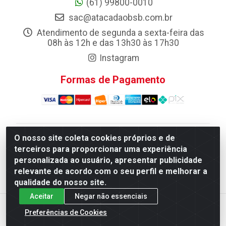
(61) 99800-0010
sac@atacadaobsb.com.br
Atendimento de segunda a sexta-feira das
08h às 12h e das 13h30 às 17h30
Instagram
Formas de Pagamento
O nosso site coleta cookies próprios e de
Atacadao da Limpeza F. Pereira Queiroz Comercio e
terceiros para proporcionar uma experiência
Distribuicao LTDA - Quadra Qi 10 Lotes 39 e, 41 - Setor
personalizada ao usuário, apresentar publicidade
Industrial (Taguatinga), Brasília/DF - CEP 72.135-100 -
relevante de acordo com o seu perfil e melhorar a
CNPJ 13.184.675/0001-80
qualidade do nosso site.
Aceitar
Negar não essenciais
Preferências de Cookies