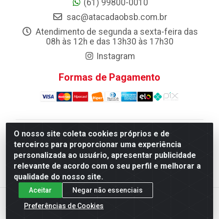
(61) 99800-0010
sac@atacadaobsb.com.br
Atendimento de segunda a sexta-feira das
08h às 12h e das 13h30 às 17h30
Instagram
Formas de Pagamento
O nosso site coleta cookies próprios e de
Atacadao da Limpeza F. Pereira Queiroz Comercio e
terceiros para proporcionar uma experiência
Distribuicao LTDA - Quadra Qi 10 Lotes 39 e, 41 - Setor
personalizada ao usuário, apresentar publicidade
Industrial (Taguatinga), Brasília/DF - CEP 72.135-100 -
relevante de acordo com o seu perfil e melhorar a
CNPJ 13.184.675/0001-80
qualidade do nosso site.
Aceitar
Negar não essenciais
Preferências de Cookies