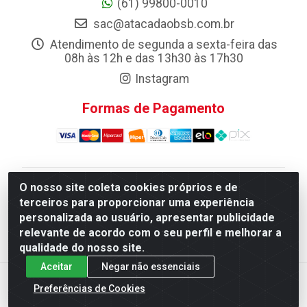
(61) 99800-0010
sac@atacadaobsb.com.br
Atendimento de segunda a sexta-feira das
08h às 12h e das 13h30 às 17h30
Instagram
Formas de Pagamento
O nosso site coleta cookies próprios e de
Atacadao da Limpeza F. Pereira Queiroz Comercio e
terceiros para proporcionar uma experiência
Distribuicao LTDA - Quadra Qi 10 Lotes 39 e, 41 - Setor
personalizada ao usuário, apresentar publicidade
Industrial (Taguatinga), Brasília/DF - CEP 72.135-100 -
relevante de acordo com o seu perfil e melhorar a
CNPJ 13.184.675/0001-80
qualidade do nosso site.
Aceitar
Negar não essenciais
Preferências de Cookies