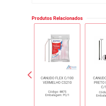
Produtos Relacionados
UDO SACHE
CANUDO FLEX C/100
CANUDO
LHO 5MM CS300
VERMELHO CS210
PRETO 
CAIXA C/
C/
00UNIDADES
Código: 8875
Códi
Embalagem: PC/1
Embala
ódigo: 8871
alagem: CX/1