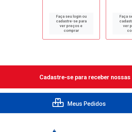
Faça seu login ou
Faça se
 seu login ou
cadastre-se para
cadast
astre-se para
ver preços e
ver 
er preços e
comprar
co
comprar
Cadastre-se para receber nossas 
Meus Pedidos