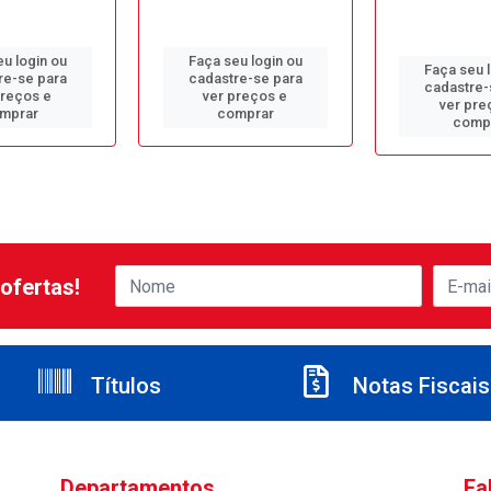
u login ou
Faça seu login ou
Faça seu 
re-se para
cadastre-se para
cadastre-
preços e
ver preços e
ver pre
mprar
comprar
comp
ofertas!
Títulos
Notas Fiscais
Departamentos
Fa