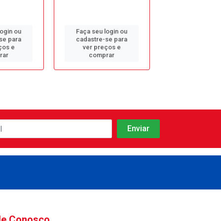
login ou
Faça seu login ou
Faça seu log
se para
cadastre-se para
cadastre-se 
ços e
ver preços e
ver preços
rar
comprar
comprar
le Conosco