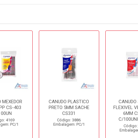
 MEXEDOR
CANUDO PLASTICO
CANUDO
PP CS-403
PRETO 5MM SACHE
FLEXIVEL 
100UN
CS331
6MM C
C/100UN
go: 4169
Código: 3886
gem: PC/1
Embalagem: PC/1
Código:
Embalage