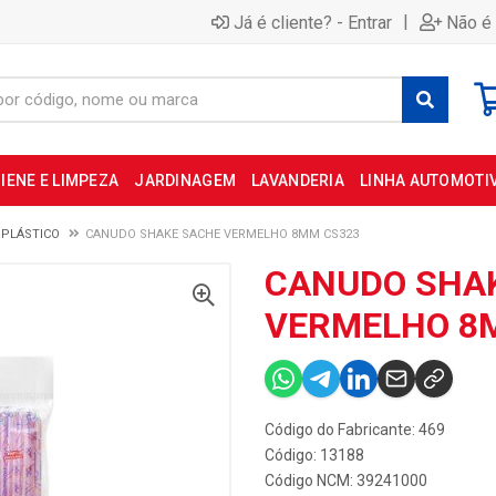
|
Já é cliente? - Entrar
Não é 
IENE E LIMPEZA
JARDINAGEM
LAVANDERIA
LINHA AUTOMOTI
PLÁSTICO
CANUDO SHAKE SACHE VERMELHO 8MM CS323
CANUDO SHA
VERMELHO 8
Código do Fabricante: 469
Código: 13188
Código NCM: 39241000