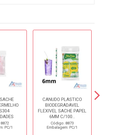
 SACHE
CANUDO PLASTICO
CANUDO S
VERMELHO
BIODEGRADAVEL
VERMELHO 5MM
S304
FLEXIVEL SACHE PAPEL
CAIXA C
IDADES
6MM C/100...
3000UNIDA
 8872
Código: 8873
Código: 88
m: PC/1
Embalagem: PC/1
Embalagem: 