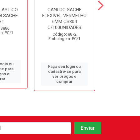
LASTICO
CANUDO SACHE
CANUDO PLA
M SACHE
FLEXIVEL VERMELHO
BIODEGRAD
31
6MM CS304
FLEXIVEL SACH
C/100UNIDADES
6MM C/100
 3886
m: PC/1
Código: 8872
Código: 88
Embalagem: PC/1
Embalagem: 
login ou
Faça seu login ou
Faça seu log
se para
cadastre-se para
cadastre-se 
ços e
ver preços e
ver preços
rar
comprar
comprar