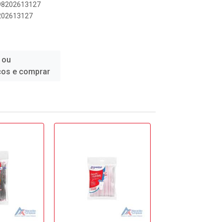
898202613127
8202613127
 ou
ços e comprar