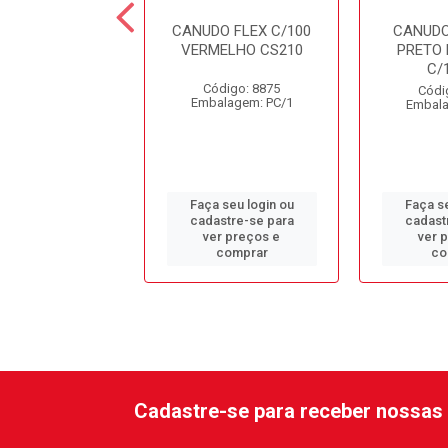
DO PLASTICO
CANUDO FLEX C/100
CANUDO
DEGRADAVEL
VERMELHO CS210
PRETO 
EL SACHE PAPEL
C/
M C/100...
Código: 8875
Códi
Embalagem: PC/1
Embala
ódigo: 8873
alagem: PC/1
Faça seu login ou
Faça se
 seu login ou
cadastre-se para
cadast
astre-se para
ver preços e
ver 
er preços e
comprar
co
comprar
Cadastre-se para receber nossas 