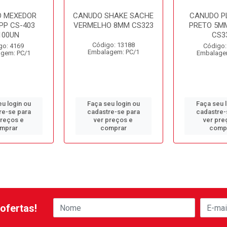
 MEXEDOR
CANUDO SHAKE SACHE
CANUDO P
PP CS-403
VERMELHO 8MM CS323
PRETO 5M
100UN
CS3
Código: 13188
go: 4169
Código:
Embalagem: PC/1
gem: PC/1
Embalage
u login ou
Faça seu login ou
Faça seu 
re-se para
cadastre-se para
cadastre-
preços e
ver preços e
ver pre
mprar
comprar
comp
ofertas!