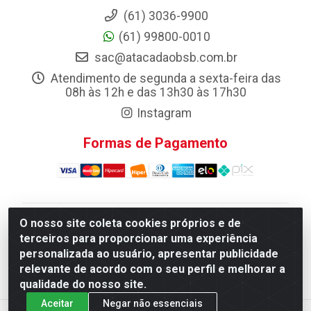
(61) 3036-9900
(61) 99800-0010
sac@atacadaobsb.com.br
Atendimento de segunda a sexta-feira das
08h às 12h e das 13h30 às 17h30
Instagram
Formas de Pagamento
O nosso site coleta cookies próprios e de
Atacadao da Limpeza F. Pereira Queiroz Comercio e
terceiros para proporcionar uma experiência
Distribuicao LTDA - Quadra Qi 10 Lotes 39 e, 41 - Setor
personalizada ao usuário, apresentar publicidade
Industrial (Taguatinga), Brasília/DF - CEP 72.135-100 -
relevante de acordo com o seu perfil e melhorar a
CNPJ 13.184.675/0001-80
qualidade do nosso site.
Aceitar
Negar não essenciais