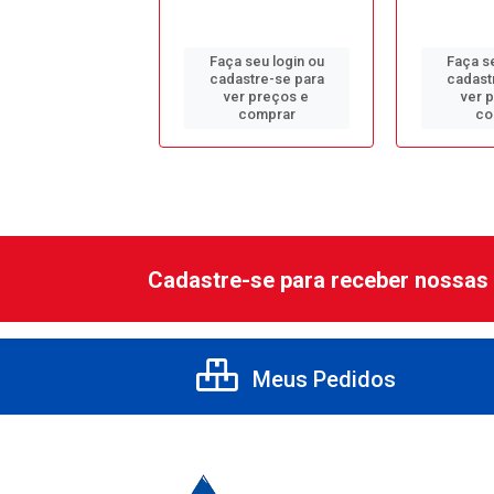
 seu login ou
Faça seu login ou
Faça se
astre-se para
cadastre-se para
cadast
er preços e
ver preços e
ver 
comprar
comprar
co
Cadastre-se para receber nossas 
Meus Pedidos