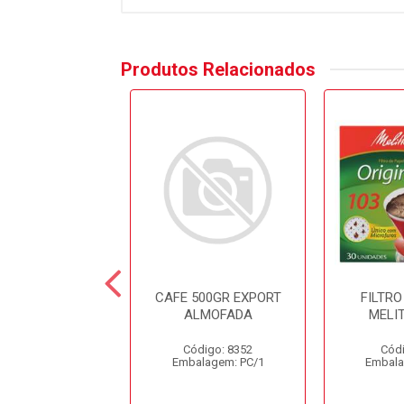
Produtos Relacionados
AFE 500GR
CAFE 500GR EXPORT
FILTRO
ANCHEIRO
ALMOFADA
MELI
ICIONAL ALMO
Código: 8352
Códi
digo: 10019
Embalagem: PC/1
Embala
alagem: UN/1