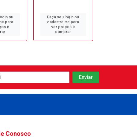
login ou
Faça seu login ou
Faça seu log
se para
cadastre-se para
cadastre-se 
ços e
ver preços e
ver preços
rar
comprar
comprar
le Conosco