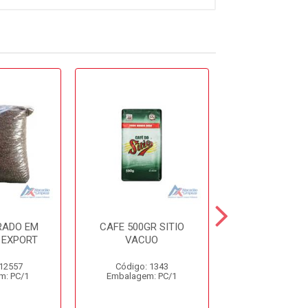
RADO EM
CAFE 500GR SITIO
CAFE 500
 EXPORT
VACUO
RANCHEI
TRADICIONAL
 12557
Código: 1343
Código: 10
m: PC/1
Embalagem: PC/1
Embalagem: 