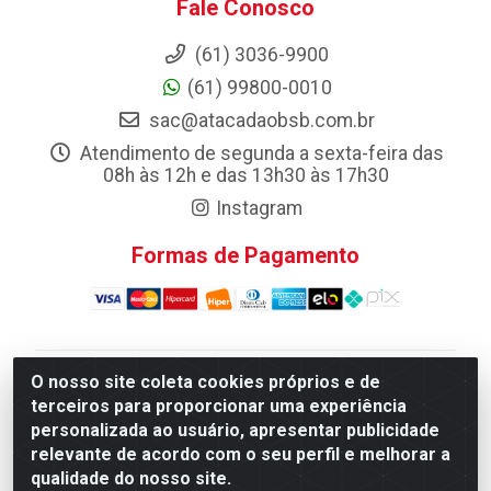
Fale Conosco
(61) 3036-9900
(61) 99800-0010
sac@atacadaobsb.com.br
Atendimento de segunda a sexta-feira das
08h às 12h e das 13h30 às 17h30
Instagram
Formas de Pagamento
O nosso site coleta cookies próprios e de
Atacadao da Limpeza F. Pereira Queiroz Comercio e
terceiros para proporcionar uma experiência
Distribuicao LTDA - Quadra Qi 10 Lotes 39 e, 41 - Setor
personalizada ao usuário, apresentar publicidade
Industrial (Taguatinga), Brasília/DF - CEP 72.135-100 -
relevante de acordo com o seu perfil e melhorar a
CNPJ 13.184.675/0001-80
qualidade do nosso site.