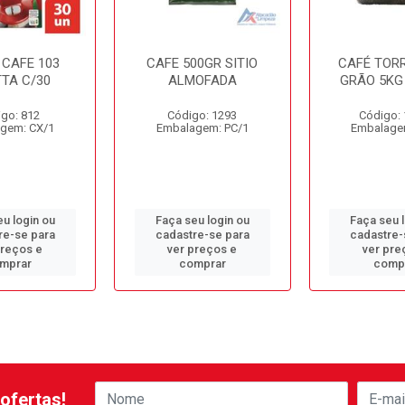
 CAFE 103
CAFE 500GR SITIO
CAFÉ TOR
TTA C/30
ALMOFADA
GRÃO 5KG
go: 812
Código: 1293
Código:
gem: CX/1
Embalagem: PC/1
Embalage
u login ou
Faça seu login ou
Faça seu 
re-se para
cadastre-se para
cadastre-
preços e
ver preços e
ver pre
mprar
comprar
comp
ofertas!