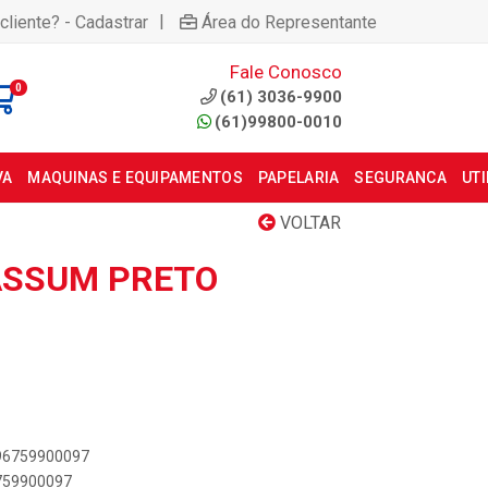
|
cliente? - Cadastrar
Área do Representante
Fale Conosco
0
(61) 3036-9900
(61)99800-0010
VA
MAQUINAS E EQUIPAMENTOS
PAPELARIA
SEGURANCA
UT
VOLTAR
ASSUM PRETO
896759900097
6759900097