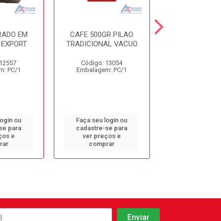
RADO EM
CAFE 500GR PILAO
CAFE 500GR 
 EXPORT
TRADICIONAL VACUO
VACUO
 12557
Código: 13054
Código: 13
m: PC/1
Embalagem: PC/1
Embalagem: 
login ou
Faça seu login ou
Faça seu log
se para
cadastre-se para
cadastre-se 
ços e
ver preços e
ver preços
rar
comprar
comprar