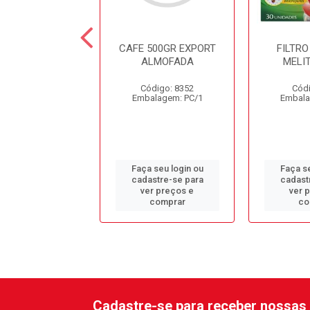
 500GR SITIO
CAFE 500GR EXPORT
FILTRO
VACUO
ALMOFADA
MELI
ódigo: 1343
Código: 8352
Códi
alagem: PC/1
Embalagem: PC/1
Embala
 seu login ou
Faça seu login ou
Faça se
astre-se para
cadastre-se para
cadast
er preços e
ver preços e
ver 
comprar
comprar
co
Cadastre-se para receber nossas 