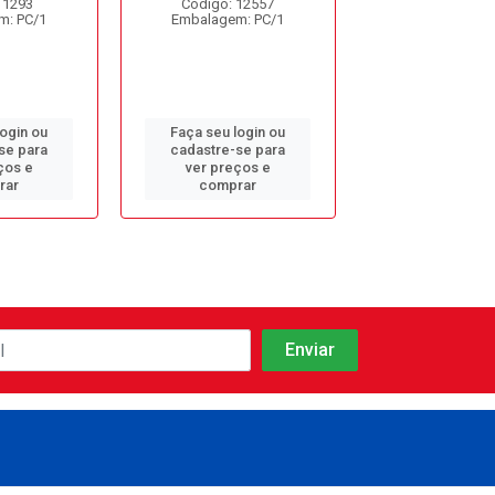
 1293
Código: 12557
Código: 13
m: PC/1
Embalagem: PC/1
Embalagem: 
login ou
Faça seu login ou
Faça seu log
se para
cadastre-se para
cadastre-se 
ços e
ver preços e
ver preços
rar
comprar
comprar