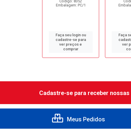
ódigo: 1343
Código: 8352
Códi
alagem: PC/1
Embalagem: PC/1
Embala
 seu login ou
Faça seu login ou
Faça se
astre-se para
cadastre-se para
cadast
er preços e
ver preços e
ver 
comprar
comprar
co
Cadastre-se para receber nossas 
Meus Pedidos