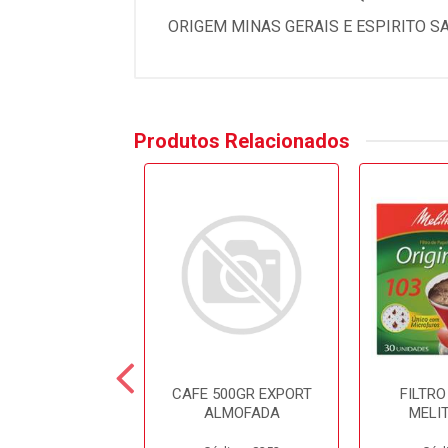
ORIGEM MINAS GERAIS E ESPIRITO S
Produtos Relacionados
 500GR SITIO
CAFE 500GR EXPORT
FILTRO
VACUO
ALMOFADA
MELI