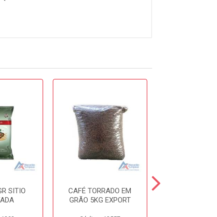
R SITIO
CAFÉ TORRADO EM
CAFE 500GR 
FADA
GRÃO 5KG EXPORT
VACUO