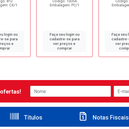
go: 812
Código: 13054
Código:
gem: CX/1
Embalagem: PC/1
Embalage
u login ou
Faça seu login ou
Faça seu 
re-se para
cadastre-se para
cadastre-
preços e
ver preços e
ver pre
mprar
comprar
comp
ofertas!
Títulos
Notas Fiscais