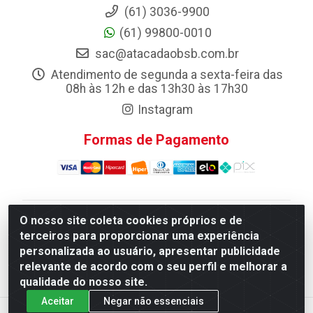
(61) 3036-9900
(61) 99800-0010
sac@atacadaobsb.com.br
Atendimento de segunda a sexta-feira das
08h às 12h e das 13h30 às 17h30
Instagram
Formas de Pagamento
O nosso site coleta cookies próprios e de
Atacadao da Limpeza F. Pereira Queiroz Comercio e
terceiros para proporcionar uma experiência
Distribuicao LTDA - Quadra Qi 10 Lotes 39 e, 41 - Setor
personalizada ao usuário, apresentar publicidade
Industrial (Taguatinga), Brasília/DF - CEP 72.135-100 -
relevante de acordo com o seu perfil e melhorar a
CNPJ 13.184.675/0001-80
qualidade do nosso site.
Aceitar
Negar não essenciais