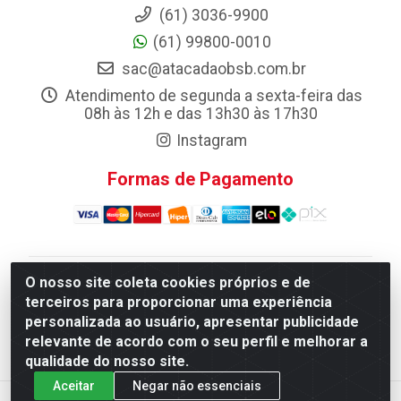
(61) 3036-9900
(61) 99800-0010
sac@atacadaobsb.com.br
Atendimento de segunda a sexta-feira das
08h às 12h e das 13h30 às 17h30
Instagram
Formas de Pagamento
O nosso site coleta cookies próprios e de
Atacadao da Limpeza F. Pereira Queiroz Comercio e
terceiros para proporcionar uma experiência
Distribuicao LTDA - Quadra Qi 10 Lotes 39 e, 41 - Setor
personalizada ao usuário, apresentar publicidade
Industrial (Taguatinga), Brasília/DF - CEP 72.135-100 -
relevante de acordo com o seu perfil e melhorar a
CNPJ 13.184.675/0001-80
qualidade do nosso site.
Aceitar
Negar não essenciais