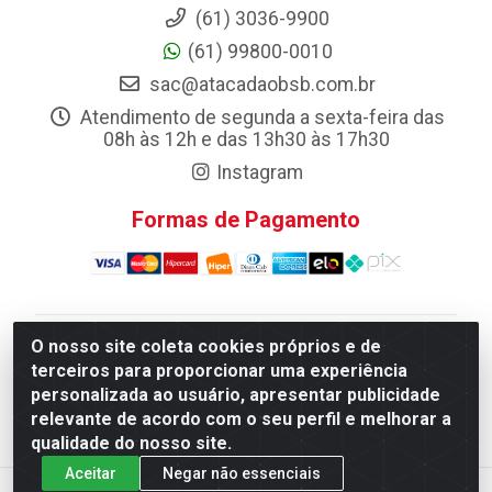
(61) 3036-9900
(61) 99800-0010
sac@atacadaobsb.com.br
Atendimento de segunda a sexta-feira das
08h às 12h e das 13h30 às 17h30
Instagram
Formas de Pagamento
O nosso site coleta cookies próprios e de
Atacadao da Limpeza F. Pereira Queiroz Comercio e
terceiros para proporcionar uma experiência
Distribuicao LTDA - Quadra Qi 10 Lotes 39 e, 41 - Setor
personalizada ao usuário, apresentar publicidade
Industrial (Taguatinga), Brasília/DF - CEP 72.135-100 -
relevante de acordo com o seu perfil e melhorar a
CNPJ 13.184.675/0001-80
qualidade do nosso site.
Aceitar
Negar não essenciais