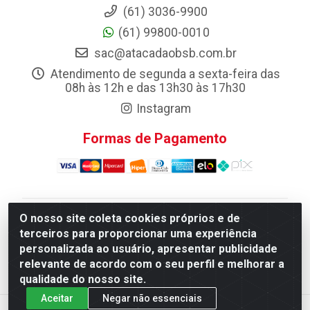
(61) 3036-9900
(61) 99800-0010
sac@atacadaobsb.com.br
Atendimento de segunda a sexta-feira das
08h às 12h e das 13h30 às 17h30
Instagram
Formas de Pagamento
O nosso site coleta cookies próprios e de
Atacadao da Limpeza F. Pereira Queiroz Comercio e
terceiros para proporcionar uma experiência
Distribuicao LTDA - Quadra Qi 10 Lotes 39 e, 41 - Setor
personalizada ao usuário, apresentar publicidade
Industrial (Taguatinga), Brasília/DF - CEP 72.135-100 -
relevante de acordo com o seu perfil e melhorar a
CNPJ 13.184.675/0001-80
qualidade do nosso site.
Aceitar
Negar não essenciais