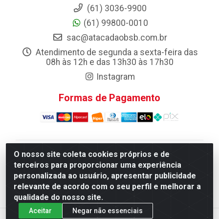
(61) 3036-9900
(61) 99800-0010
sac@atacadaobsb.com.br
Atendimento de segunda a sexta-feira das
08h às 12h e das 13h30 às 17h30
Instagram
Formas de Pagamento
O nosso site coleta cookies próprios e de
Atacadao da Limpeza F. Pereira Queiroz Comercio e
terceiros para proporcionar uma experiência
Distribuicao LTDA - Quadra Qi 10 Lotes 39 e, 41 - Setor
personalizada ao usuário, apresentar publicidade
Industrial (Taguatinga), Brasília/DF - CEP 72.135-100 -
relevante de acordo com o seu perfil e melhorar a
CNPJ 13.184.675/0001-80
qualidade do nosso site.
Aceitar
Negar não essenciais