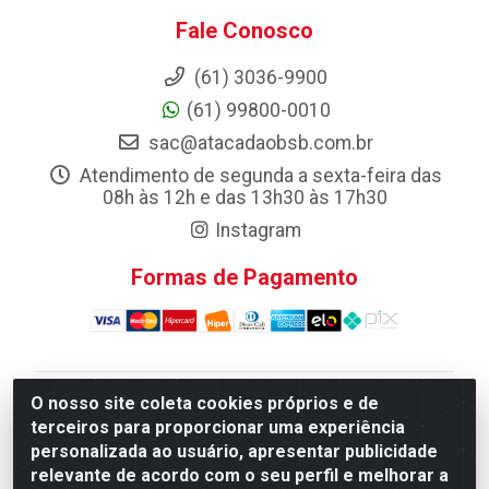
Fale Conosco
(61) 3036-9900
(61) 99800-0010
sac@atacadaobsb.com.br
Atendimento de segunda a sexta-feira das
08h às 12h e das 13h30 às 17h30
Instagram
Formas de Pagamento
O nosso site coleta cookies próprios e de
Atacadao da Limpeza F. Pereira Queiroz Comercio e
terceiros para proporcionar uma experiência
Distribuicao LTDA - Quadra Qi 10 Lotes 39 e, 41 - Setor
personalizada ao usuário, apresentar publicidade
Industrial (Taguatinga), Brasília/DF - CEP 72.135-100 -
relevante de acordo com o seu perfil e melhorar a
CNPJ 13.184.675/0001-80