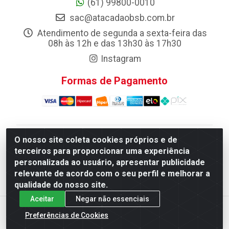
(61) 99800-0010
sac@atacadaobsb.com.br
Atendimento de segunda a sexta-feira das
08h às 12h e das 13h30 às 17h30
Instagram
Formas de Pagamento
O nosso site coleta cookies próprios e de
Atacadao da Limpeza F. Pereira Queiroz Comercio e
terceiros para proporcionar uma experiência
Distribuicao LTDA - Quadra Qi 10 Lotes 39 e, 41 - Setor
personalizada ao usuário, apresentar publicidade
Industrial (Taguatinga), Brasília/DF - CEP 72.135-100 -
relevante de acordo com o seu perfil e melhorar a
CNPJ 13.184.675/0001-80
qualidade do nosso site.
Aceitar
Negar não essenciais
Preferências de Cookies