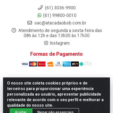
(61) 3036-9900
(61) 99800-0010
sac@atacadaobsb.com.br
Atendimento de segunda a sexta-feira das
08h às 12h e das 13h30 às 17h30
Instagram
Formas de Pagamento
O nosso site coleta cookies próprios e de
Atacadao da Limpeza F. Pereira Queiroz Comercio e
terceiros para proporcionar uma experiência
Distribuicao LTDA - Quadra Qi 10 Lotes 39 e, 41 - Setor
personalizada ao usuário, apresentar publicidade
Industrial (Taguatinga), Brasília/DF - CEP 72.135-100 -
relevante de acordo com o seu perfil e melhorar a
CNPJ 13.184.675/0001-80
qualidade do nosso site.
Aceitar
Negar não essenciais