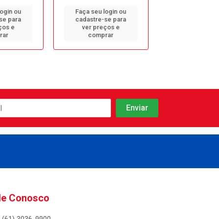
login ou
Faça seu login ou
Faça seu log
se para
cadastre-se para
cadastre-se 
ços e
ver preços e
ver preços
rar
comprar
comprar
le Conosco