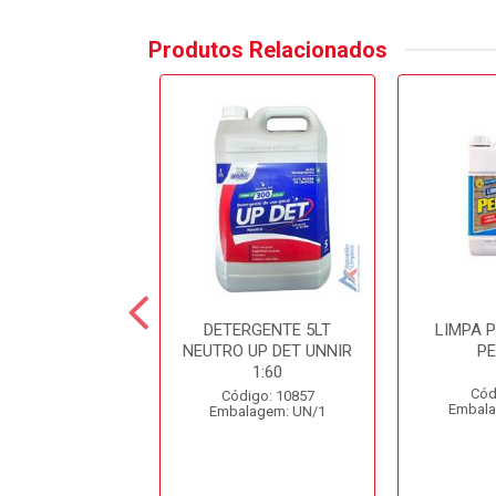
Produtos Relacionados
ESINF. CLORADO
DETERGENTE 5LT
LIMPA 
DC10 SPARTAN
NEUTRO UP DET UNNIR
P
1:60
ódigo: 979
Cód
Código: 10857
alagem: GL/1
Embala
Embalagem: UN/1