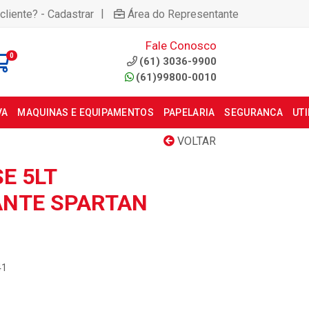
|
cliente? - Cadastrar
Área do Representante
Fale Conosco
0
(61) 3036-9900
(61)99800-0010
VA
MAQUINAS E EQUIPAMENTOS
PAPELARIA
SEGURANCA
UT
VOLTAR
E 5LT
ANTE SPARTAN
41