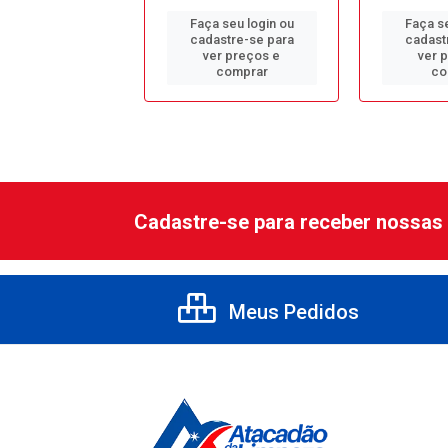
 seu login ou
Faça seu login ou
Faça se
astre-se para
cadastre-se para
cadast
er preços e
ver preços e
ver 
comprar
comprar
co
Cadastre-se para receber nossas 
Meus Pedidos