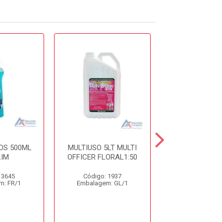
OS 500ML
MULTIUSO 5LT MULTI
DET. DESINF. 
IM
OFFICER FLORAL1:50
5LT CDC10 S
 3645
Código: 1937
Código: 9
m: FR/1
Embalagem: GL/1
Embalagem: 