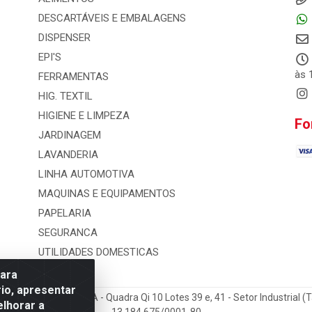
DESCARTÁVEIS E EMBALAGENS
DISPENSER
EPI'S
às 
FERRAMENTAS
HIG. TEXTIL
HIGIENE E LIMPEZA
Fo
JARDINAGEM
LAVANDERIA
LINHA AUTOMOTIVA
MAQUINAS E EQUIPAMENTOS
PAPELARIA
SEGURANCA
UTILIDADES DOMESTICAS
para
io, apresentar
 e Distribuicao LTDA - Quadra Qi 10 Lotes 39 e, 41 - Setor Industrial (
elhorar a
13.184.675/0001-80