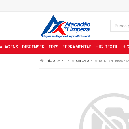
BALAGENS
DISPENSER
EPI'S
FERRAMENTAS
HIG. TEXTIL
HIG
INÍCIO
EPI'S
CALÇADOS
BOTA REF. BB85 EV