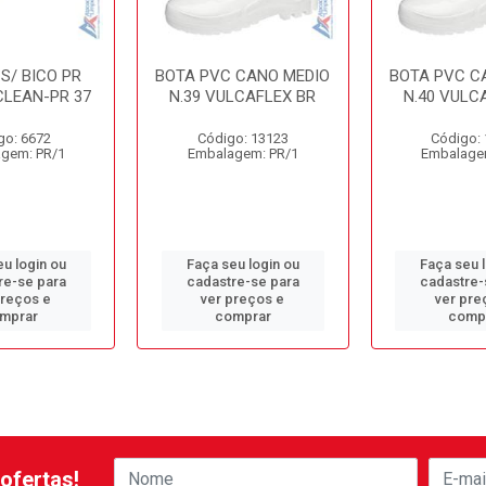
S/ BICO PR
BOTA PVC CANO MEDIO
BOTA PVC C
CLEAN-PR 37
N.39 VULCAFLEX BR
N.40 VULC
go: 6672
Código: 13123
Código:
gem: PR/1
Embalagem: PR/1
Embalage
u login ou
Faça seu login ou
Faça seu 
re-se para
cadastre-se para
cadastre-
preços e
ver preços e
ver pre
mprar
comprar
comp
ofertas!