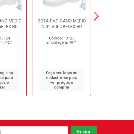
ANO MEDIO
BOTA PVC CANO MEDIO
BOTA PVC CAN
AFLEX BR
N.41 VULCAFLEX BR
N.40 VULCAF
 13124
Código: 13125
Código: 13
m: PR/1
Embalagem: PR/1
Embalagem: 
login ou
Faça seu login ou
Faça seu log
se para
cadastre-se para
cadastre-se 
ços e
ver preços e
ver preços
rar
comprar
comprar