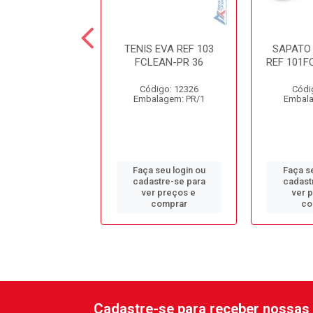
VC CANO MEDIO
TENIS EVA REF 103
SAPATO 
VULCAFLEX PT
FCLEAN-PR 36
REF 101F
digo: 13126
Código: 12326
Códi
alagem: PR/1
Embalagem: PR/1
Embala
 seu login ou
Faça seu login ou
Faça se
astre-se para
cadastre-se para
cadast
er preços e
ver preços e
ver 
comprar
comprar
co
Cadastre-se para receber nossas 