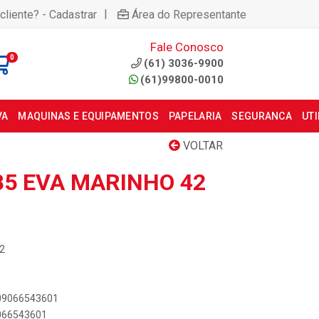
|
cliente? - Cadastrar
Área do Representante
Fale Conosco
0
(61) 3036-9900
(61)99800-0010
VA
MAQUINAS E EQUIPAMENTOS
PAPELARIA
SEGURANCA
UT
VOLTAR
85 EVA MARINHO 42
42
909066543601
9066543601