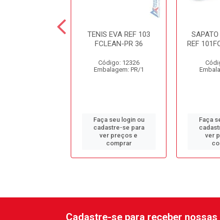
VC CANO MEDIO
TENIS EVA REF 103
SAPATO 
VULCAFLEX PT
FCLEAN-PR 36
REF 101F
digo: 13126
Código: 12326
Códi
alagem: PR/1
Embalagem: PR/1
Embala
 seu login ou
Faça seu login ou
Faça se
astre-se para
cadastre-se para
cadast
er preços e
ver preços e
ver 
comprar
comprar
co
Cadastre-se para receber nossas 