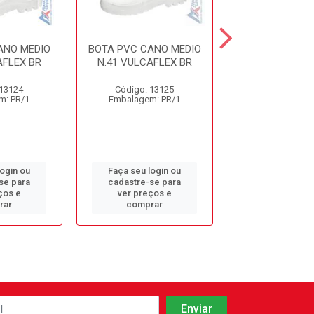
ANO MEDIO
BOTA PVC CANO MEDIO
BOTA PVC CAN
AFLEX BR
N.41 VULCAFLEX BR
N.40 VULCAF
 13124
Código: 13125
Código: 13
m: PR/1
Embalagem: PR/1
Embalagem: 
login ou
Faça seu login ou
Faça seu log
se para
cadastre-se para
cadastre-se 
ços e
ver preços e
ver preços
rar
comprar
comprar