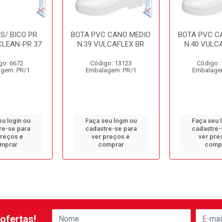
S/ BICO PR
BOTA PVC CANO MEDIO
BOTA PVC C
CLEAN-PR 37
N.39 VULCAFLEX BR
N.40 VULC
go: 6672
Código: 13123
Código:
gem: PR/1
Embalagem: PR/1
Embalage
u login ou
Faça seu login ou
Faça seu 
re-se para
cadastre-se para
cadastre-
preços e
ver preços e
ver pre
mprar
comprar
comp
ofertas!