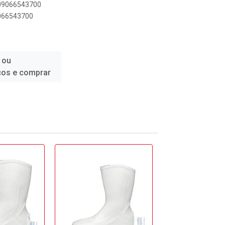
909066543700
9066543700
 ou
ços e comprar