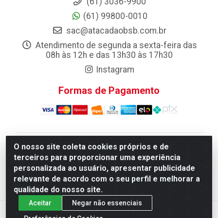
(61) 3036-9900
(61) 99800-0010
sac@atacadaobsb.com.br
Atendimento de segunda a sexta-feira das
08h às 12h e das 13h30 às 17h30
Instagram
Formas de Pagamento
O nosso site coleta cookies próprios e de
Atacadao da Limpeza F. Pereira Queiroz Comercio e
terceiros para proporcionar uma experiência
Distribuicao LTDA - Quadra Qi 10 Lotes 39 e, 41 - Setor
personalizada ao usuário, apresentar publicidade
Industrial (Taguatinga), Brasília/DF - CEP 72.135-100 -
relevante de acordo com o seu perfil e melhorar a
CNPJ 13.184.675/0001-80
qualidade do nosso site.
Aceitar
Negar não essenciais