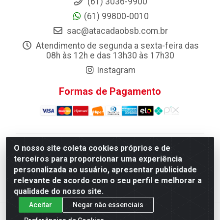
(61) 3036-9900
(61) 99800-0010
sac@atacadaobsb.com.br
Atendimento de segunda a sexta-feira das
08h às 12h e das 13h30 às 17h30
Instagram
Formas de Pagamento
O nosso site coleta cookies próprios e de
Atacadao da Limpeza F. Pereira Queiroz Comercio e
terceiros para proporcionar uma experiência
Distribuicao LTDA - Quadra Qi 10 Lotes 39 e, 41 - Setor
personalizada ao usuário, apresentar publicidade
Industrial (Taguatinga), Brasília/DF - CEP 72.135-100 -
relevante de acordo com o seu perfil e melhorar a
CNPJ 13.184.675/0001-80
qualidade do nosso site.
Aceitar
Negar não essenciais