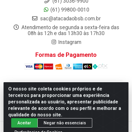
(61) 3036-9900
(61) 99800-0010
sac@atacadaobsb.com.br
Atendimento de segunda a sexta-feira das
08h às 12h e das 13h30 às 17h30
Instagram
Formas de Pagamento
O nosso site coleta cookies próprios e de
Atacadao da Limpeza F. Pereira Queiroz Comercio e
terceiros para proporcionar uma experiência
Distribuicao LTDA - Quadra Qi 10 Lotes 39 e, 41 - Setor
personalizada ao usuário, apresentar publicidade
Industrial (Taguatinga), Brasília/DF - CEP 72.135-100 -
relevante de acordo com o seu perfil e melhorar a
CNPJ 13.184.675/0001-80
qualidade do nosso site.
Aceitar
Negar não essenciais