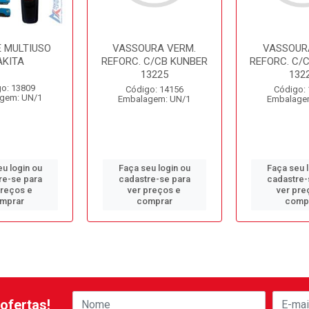
E MULTIUSO
VASSOURA VERM.
VASSOUR
KITA
REFORC. C/CB KUNBER
REFORC. C/
13225
132
o: 13809
Código: 14156
Código:
gem: UN/1
Embalagem: UN/1
Embalage
u login ou
Faça seu login ou
Faça seu 
re-se para
cadastre-se para
cadastre-
preços e
ver preços e
ver pre
mprar
comprar
comp
ofertas!