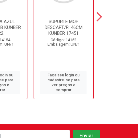
A AZUL
SUPORTE MOP
SUPORTE P
CB KUNBER
DESCART/R. 46CM
ALUMI. 46CM 
22
KUNBER 17451
KUNBE
 14154
Código: 14152
Código: 14
m: UN/1
Embalagem: UN/1
Embalagem: 
login ou
Faça seu login ou
Faça seu log
se para
cadastre-se para
cadastre-se 
ços e
ver preços e
ver preços
rar
comprar
comprar