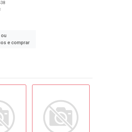
538
8
 ou
ços e comprar