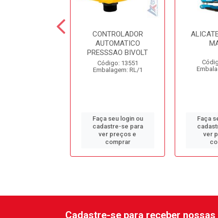
ORTE PLANO
CONTROLADOR
ALICAT
 46CM C/TRAVA
AUTOMATICO
MA
KUNBER
PRESSSAO BIVOLT
Códig
digo: 14145
Código: 13551
Embala
alagem: UN/1
Embalagem: RL/1
 seu login ou
Faça seu login ou
Faça se
astre-se para
cadastre-se para
cadast
er preços e
ver preços e
ver 
comprar
comprar
co
Cadastre-se para receber nossas 