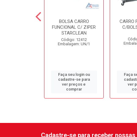
O FUNCIONAL
BOLSA CARRO
CARRO 
OBLO KIT 03
FUNCIONAL C/ ZIPER
C/BOLS
RALIMPIA
STARCLEAN
Códi
ódigo: 7839
Código: 12412
Embala
alagem: UN/1
Embalagem: UN/1
 seu login ou
Faça seu login ou
Faça se
astre-se para
cadastre-se para
cadast
er preços e
ver preços e
ver 
comprar
comprar
co
Cadastre-se para receber nossas 