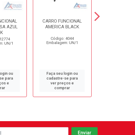
NCIONAL
CARRO FUNCIONAL
CARRO FUNC
SA AZUL
AMERICA BLACK
C/DOBLO KI
NK
BRALIMP
Código: 4044
 12774
Código: 78
Embalagem: UN/1
m: UN/1
Embalagem: 
login ou
Faça seu login ou
Faça seu log
se para
cadastre-se para
cadastre-se 
ços e
ver preços e
ver preços
rar
comprar
comprar