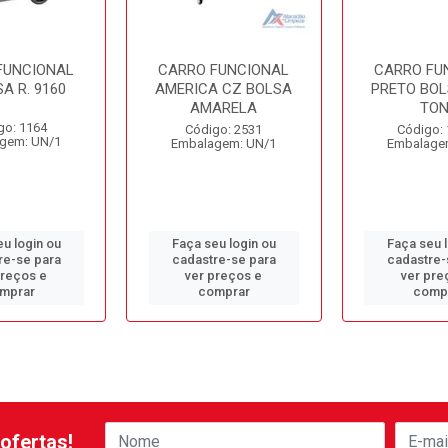
FUNCIONAL
CARRO FUNCIONAL
CARRO FU
A R. 9160
AMERICA CZ BOLSA
PRETO BOL
AMARELA
TO
go: 1164
Código: 2531
Código:
gem: UN/1
Embalagem: UN/1
Embalage
u login ou
Faça seu login ou
Faça seu 
re-se para
cadastre-se para
cadastre-
preços e
ver preços e
ver pre
mprar
comprar
comp
ofertas!