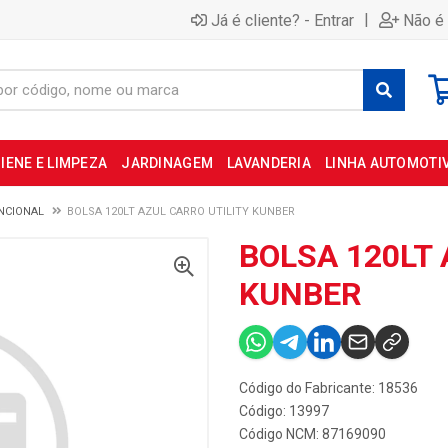
|
Já é cliente? - Entrar
Não é 
IENE E LIMPEZA
JARDINAGEM
LAVANDERIA
LINHA AUTOMOTI
NCIONAL
BOLSA 120LT AZUL CARRO UTILITY KUNBER
BOLSA 120LT 
KUNBER
Código do Fabricante: 18536
Código: 13997
Código NCM: 87169090