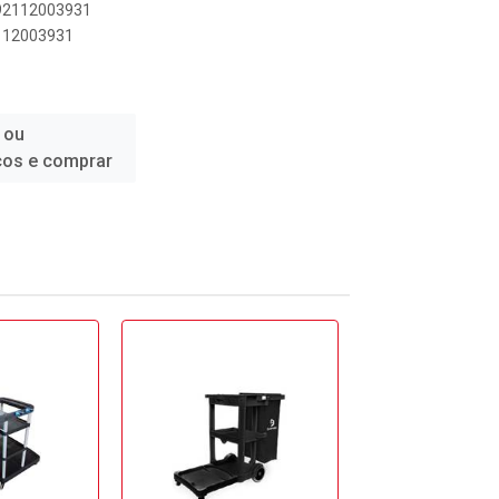
892112003931
2112003931
 ou
ços e comprar