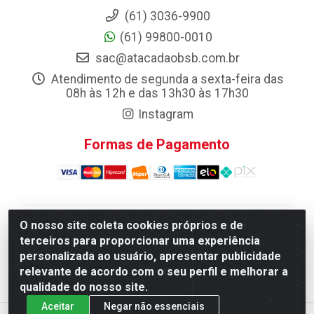
(61) 3036-9900
(61) 99800-0010
sac@atacadaobsb.com.br
Atendimento de segunda a sexta-feira das
08h às 12h e das 13h30 às 17h30
Instagram
Formas de Pagamento
O nosso site coleta cookies próprios e de
Atacadao da Limpeza F. Pereira Queiroz Comercio e
terceiros para proporcionar uma experiência
Distribuicao LTDA - Quadra Qi 10 Lotes 39 e, 41 - Setor
personalizada ao usuário, apresentar publicidade
Industrial (Taguatinga), Brasília/DF - CEP 72.135-100 -
relevante de acordo com o seu perfil e melhorar a
CNPJ 13.184.675/0001-80
qualidade do nosso site.
Aceitar
Negar não essenciais