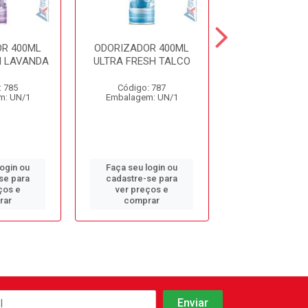
R 400ML
ODORIZADOR 400ML
ODORIZADOR 
H LAVANDA
ULTRA FRESH TALCO
CHA BRANCO L
: 785
Código: 787
Código: 12
m: UN/1
Embalagem: UN/1
Embalagem: 
login ou
Faça seu login ou
Faça seu log
se para
cadastre-se para
cadastre-se 
ços e
ver preços e
ver preços
rar
comprar
comprar