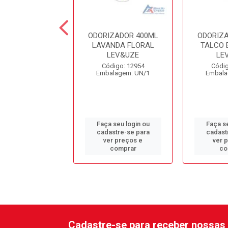
IZADOR 400ML
ODORIZADOR 400ML
ODORIZ
ANCO LEV&UZE
LAVANDA FLORAL
TALCO 
LEV&UZE
LE
digo: 12957
Código: 12954
Códig
alagem: UN/1
Embalagem: UN/1
Embala
 seu login ou
Faça seu login ou
Faça se
astre-se para
cadastre-se para
cadast
er preços e
ver preços e
ver 
comprar
comprar
co
Cadastre-se para receber nossas 