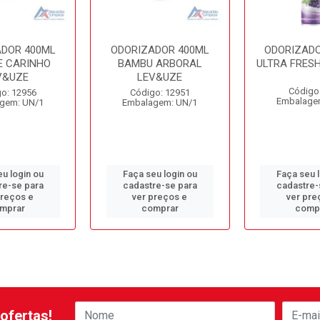
ADOR 400ML
ODORIZADOR 400ML
ODORIZADO
E CARINHO
BAMBU ARBORAL
ULTRA FRES
V&UZE
LEV&UZE
Código
o: 12956
Código: 12951
Embalage
gem: UN/1
Embalagem: UN/1
u login ou
Faça seu login ou
Faça seu 
re-se para
cadastre-se para
cadastre-
preços e
ver preços e
ver pre
mprar
comprar
comp
ofertas!