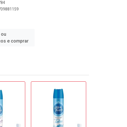
784
8709881159
 ou
ços e comprar