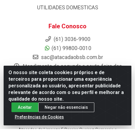
UTILIDADES DOMESTICAS
Fale Conosco
(61) 3036-9900
(61) 99800-0010
sac@atacadaobsb.com.br
Atendimento de segunda a sexta-feira das
08h às 12h e das 13h30 às 17h30
O nosso site coleta cookies próprios e de
terceiros para proporcionar uma experiência
Instagram
personalizada ao usuário, apresentar publicidade
relevante de acordo com o seu perfil e melhorar a
Formas de Pagamento
qualidade do nosso site.
Aceitar
Negar não essenciais
Preferências de Cookies
Atacadao da Limpeza F. Pereira Queiroz Comercio e