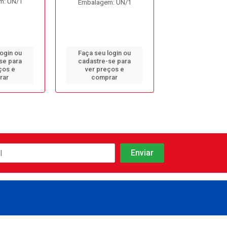
m: UN/1
Embalagem: UN/1
Embalagem: 
login ou
Faça seu login ou
Faça seu log
se para
cadastre-se para
cadastre-se 
ços e
ver preços e
ver preços
rar
comprar
comprar