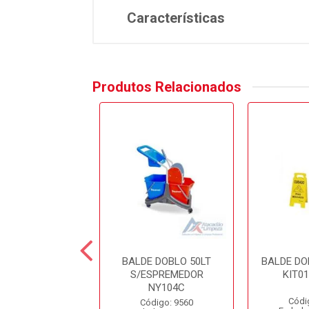
Características
Produtos Relacionados
E DOBLO 20LT
BALDE DOBLO 50LT
BALDE DO
SPREMEDOR
S/ESPREMEDOR
KIT0
AMARELO
NY104C
Códi
ódigo: 4088
Código: 9560