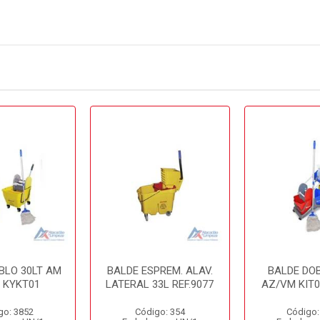
BLO 30LT AM
BALDE ESPREM. ALAV.
BALDE DOB
1 KYKT01
LATERAL 33L REF.9077
AZ/VM KIT0
go: 3852
Código: 354
Código: