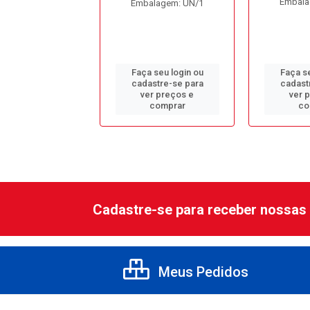
Embala
alagem: UN/1
Embalagem: UN/1
 seu login ou
Faça seu login ou
Faça se
astre-se para
cadastre-se para
cadast
er preços e
ver preços e
ver 
comprar
comprar
co
Cadastre-se para receber nossas 
Meus Pedidos