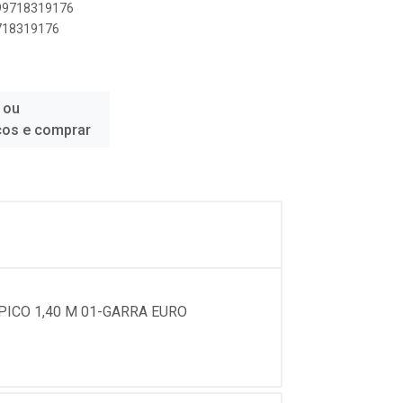
899718319176
9718319176
 ou
ços e comprar
PICO 1,40 M 01-GARRA EURO