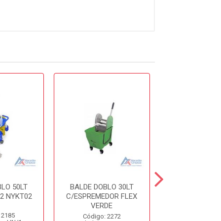
LO 50LT
BALDE DOBLO 30LT
BALDE DOBLO
2 NYKT02
C/ESPREMEDOR FLEX
C/ESPREM
VERDE
AMAREL
 2185
Código: 2272
Código: 40