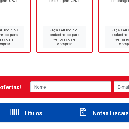
gem: UN/1
Embalagem: UN/1
Embalage
u login ou
Faça seu login ou
Faça seu 
re-se para
cadastre-se para
cadastre-
preços e
ver preços e
ver pre
mprar
comprar
comp
ofertas!
Títulos
Notas Fiscais